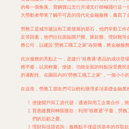
的每一個角落。寶鋼寶山支行月浦支行積極踐行這一使
大勞動者帶來了觸手可及的現代化金融服務，書寫了
勞務工是城市建設和工業發展的基石，他們辛勤工作
足等因素，他們往往面臨開戶難、匯款難、理財難等
務公司，以建設“勞務工職工之家”為契機，將金融服
此次服務的亮點之一，是建行“裕農通”產品的成功登
務平臺，以其輕量、便捷、功能全面的特點深受農民
的適配性。在園區內的“勞務工職工之家”，一個小小
在這里，勞務工朋友們可以輕松辦理多項基礎金融業
便捷開戶與工資代發
：通過與用工企業合作，簡
普惠繳費與轉賬匯款
：利用“裕農通”平臺，勞
們的后顧之憂。
理財與信貸咨詢
：服務點不僅提供基本的存取款