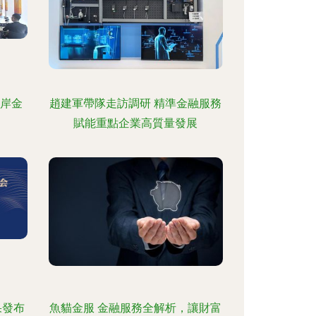
兩岸金
趙建軍帶隊走訪調研 精準金融服務
賦能重點企業高質量發展
果發布
魚貓金服 金融服務全解析，讓財富