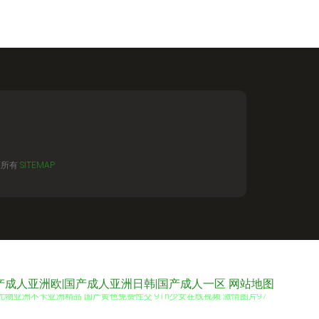
權所有
SITEMAP
产成人亚洲欧|国产成人亚洲日韩|国产成人一区
网站地图
尤物亚洲不卡亚洲精品 国产黄色免费性交 91n少女在线视频 激情图片97