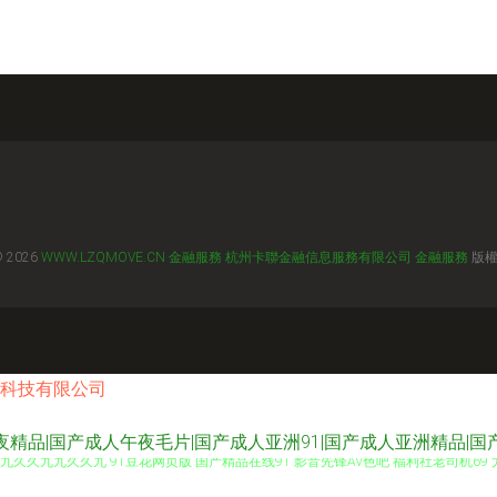
© 2026
WWW.LZQMOVE.CN
金融服務
杭州卡聯金融信息服務有限公司
金融服務
版
科技有限公司
精品|国产成人午夜毛片|国产成人亚洲91|国产成人亚洲精品|国
九久久九九久久九 91豆花网页版 国产精品在线91 影音先锋AV色吧 福利社老司机69 