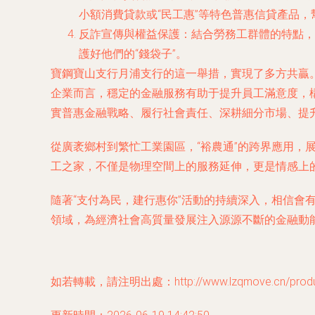
小額消費貸款或“民工惠”等特色普惠信貸產品
反詐宣傳與權益保護
：結合勞務工群體的特點，
護好他們的“錢袋子”。
寶鋼寶山支行月浦支行的這一舉措，實現了多方共贏
企業而言，穩定的金融服務有助于提升員工滿意度，
實普惠金融戰略、履行社會責任、深耕細分市場、提
從廣袤鄉村到繁忙工業園區，“裕農通”的跨界應用，
工之家，不僅是物理空間上的服務延伸，更是情感上
隨著“支付為民，建行惠你”活動的持續深入，相信
領域，為經濟社會高質量發展注入源源不斷的金融動
如若轉載，請注明出處：http://www.lzqmove.cn/product