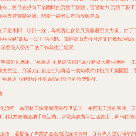
命，將目光投向工業園區的勞務工群體，通過助力“勞務工職工之
金融支持實體經濟、關愛一線勞動者的溫暖篇章。
在工廠車間、項目一線，為經濟社會發展貢獻著巨大力量。由于
金融服務“最后一公里”的痛點。寶鋼寶山支行月浦支行敏銳洞察
務深度嵌入勞務工的工作與生活場景。
場與場景化應用。“裕農通”本是建設銀行為服務廣大農村地區、打
朋友歡迎。月浦支行創造性地將這一成熟模式移植到工業園區，看
的“裕農通”服務點便化身為功能齊全的微型銀行。
務：
化流程，為勞務工快速辦理建行借記卡，并實現工資的準時、安
務工可以方便地繳納手機話費、水電煤氣費等生活費用，同時也
服務，還配備了專業的金融知識宣傳資料，并有專人提供簡單的