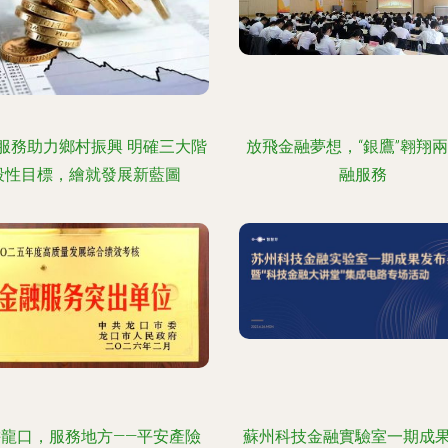
服務助力鄉村振興 明確三大階
放飛金融夢想，“銀鷹”翱翔
段性目標，繪就發展新藍圖
融服務
耕龍口，服務地方——平安產險
蘇州科技金融實驗室一期成