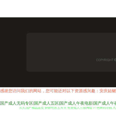
COPYRIGHT 
感谢您访问我们的网站，您可能还对以下资源感兴趣：安庆姑蜒
国产成人无码专区|国产成人五区|国产成人午夜电影|国产成人午夜
久久国产精品首页 婷婷社区五月天 免费成人三级网站 91色蝌蚪导航 九