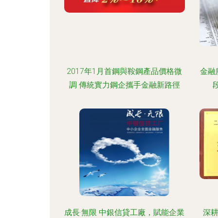
2017年1月首鋼與鞍鋼產品價格微
金融
調 傳統實力鋼企攜手金融新路徑
成長·無限 中銀信貸工廠，賦能企業
深